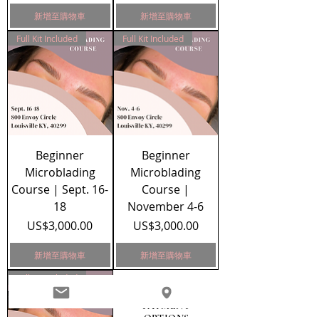
新增至購物車
新增至購物車
Full Kit Included
Full Kit Included
Beginner
Beginner
Microblading
Microblading
Course | Sept. 16-
Course |
18
November 4-6
價格
價格
US$3,000.00
US$3,000.00
新增至購物車
新增至購物車
Full Kit Included
FINANCING &
PACKAGE
PAYMENT
OPTIONS